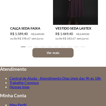
CALÇA SEDA FAIXA
VESTIDO SEDA LASTEX
R$
1
.
589
,
40
R$
1
.
469
,
40
R$
2
.
649
,
00
R$
2
.
449
,
00
8
x
R$ 198,67
sem juros
8
x
R$ 183,67
sem juros
Ver mais
Atendimento
Central de Ajuda - Atendimento Dias úteis das 9h às 18h
Trabalhe Conosco
Nossas lojas
Minha Conta
Meu Perfil