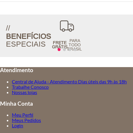
//
BENEFÍCIOS
PARA
ESPECIAIS
FRETE
TODO
GRÁTIS
BRASIL
Atendimento
Central de Ajuda - Atendimento Dias úteis das 9h às 18h
Trabalhe Conosco
Nossas lojas
Minha Conta
Meu Perfil
Meus Pedidos
Login