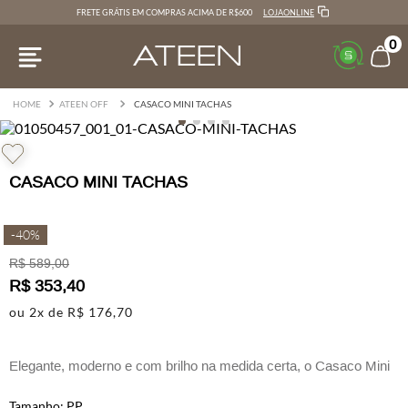
LOJAONLINE
FRETE GRÁTIS EM COMPRAS ACIMA DE R$600
0
ATEEN OFF
CASACO MINI TACHAS
CASACO MINI TACHAS
-
40%
R$
589
,
00
R$
353
,
40
ou
2
x de
R$
176
,
70
Elegante, moderno e com brilho na medida certa, o Casaco Mini
Tachas é a peça-chave para elevar qualquer produção.
PP