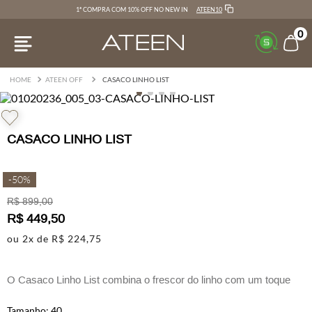
ATEEN10
1ª COMPRA COM 10% OFF NO NEW IN
0
ATEEN OFF
CASACO LINHO LIST
CASACO LINHO LIST
-
50%
R$
899
,
00
R$
449
,
50
ou
2
x de
R$
224
,
75
O Casaco Linho List combina o frescor do linho com um toque
contemporâneo, resultando em um visual elegante e confortável.
40