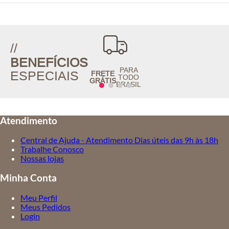
//
BENEFÍCIOS
PARA
ESPECIAIS
FRETE
TODO
GRÁTIS
BRASIL
Atendimento
Central de Ajuda - Atendimento Dias úteis das 9h às 18h
Trabalhe Conosco
Nossas lojas
Minha Conta
Meu Perfil
Meus Pedidos
Login