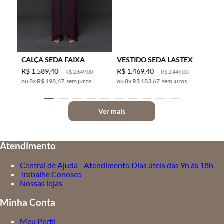
CALÇA SEDA FAIXA
VESTIDO SEDA LASTEX
R$
1
.
589
,
40
R$
1
.
469
,
40
R$
2
.
649
,
00
R$
2
.
449
,
00
8
x
R$ 198,67
sem juros
8
x
R$ 183,67
sem juros
Ver mais
Atendimento
Central de Ajuda - Atendimento Dias úteis das 9h às 18h
Trabalhe Conosco
Nossas lojas
Minha Conta
Meu Perfil