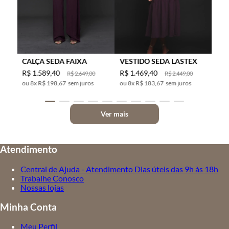
CALÇA SEDA FAIXA
VESTIDO SEDA LASTEX
R$
1
.
589
,
40
R$
1
.
469
,
40
R$
2
.
649
,
00
R$
2
.
449
,
00
8
x
R$ 198,67
sem juros
8
x
R$ 183,67
sem juros
Ver mais
Atendimento
Central de Ajuda - Atendimento Dias úteis das 9h às 18h
Trabalhe Conosco
Nossas lojas
Minha Conta
Meu Perfil