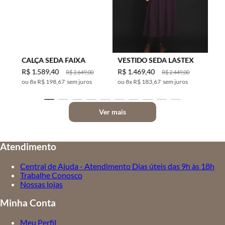
CALÇA SEDA FAIXA
VESTIDO SEDA LASTEX
R$
1
.
589
,
40
R$
1
.
469
,
40
R$
2
.
649
,
00
R$
2
.
449
,
00
8
x
R$ 198,67
sem juros
8
x
R$ 183,67
sem juros
Ver mais
Atendimento
Central de Ajuda - Atendimento Dias úteis das 9h às 18h
Trabalhe Conosco
Nossas lojas
Minha Conta
Meu Perfil