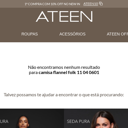
ATEEN10
1ª COMPRA COM 10% OFF NO NEW IN
N
ROUPAS
ACESSÓRIOS
ATEEN OF
Não encontramos nenhum resultado
para
camisa flannel folk 11 04 0601
Talvez possamos te ajudar a encontrar o que está procurando: