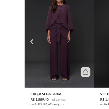
CALÇA SEDA FAIXA
VEST
R$
1
.
589
,
40
R$
1
.
R$
2
.
649
,
00
8
x
R$ 198,67
sem juros
8
x