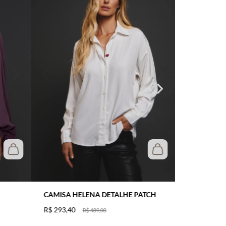
CAMISA HELENA DETALHE PATCH
R$
293
,
40
R$
489
,
00