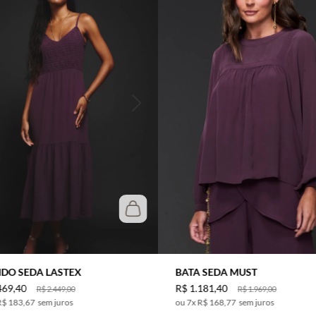
IDO SEDA LASTEX
BATA SEDA MUST
469
,
40
R$
1
.
181
,
40
R$
2
.
449
,
00
R$
1
.
969
,
00
R$ 183,67
sem juros
7
x
R$ 168,77
sem juros