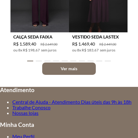
CALÇA SEDA FAIXA
VESTIDO SEDA LASTEX
R$
1
.
589
,
40
R$
1
.
469
,
40
R$
2
.
649
,
00
R$
2
.
449
,
00
8
x
R$ 198,67
sem juros
8
x
R$ 183,67
sem juros
Ver mais
Atendimento
Central de Ajuda - Atendimento Dias úteis das 9h às 18h
Trabalhe Conosco
Nossas lojas
Minha Conta
Meu Perfil