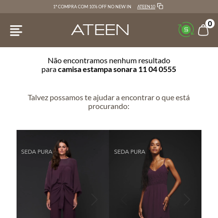
ATEEN10
1ª COMPRA COM 10% OFF NO NEW IN
0
Não encontramos nenhum resultado
para
camisa estampa sonara 11 04 0555
Talvez possamos te ajudar a encontrar o que está
procurando: