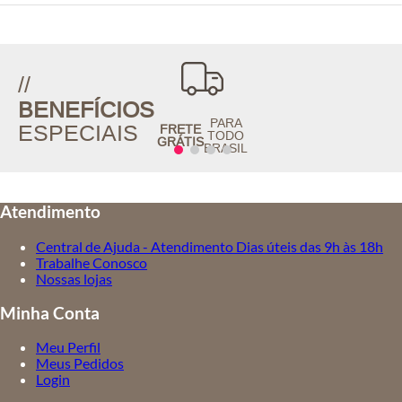
//
BENEFÍCIOS
PARA
ESPECIAIS
FRETE
TODO
GRÁTIS
BRASIL
Atendimento
Central de Ajuda - Atendimento Dias úteis das 9h às 18h
Trabalhe Conosco
Nossas lojas
Minha Conta
Meu Perfil
Meus Pedidos
Login