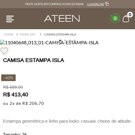
LOJAONLINE
FRETE GRÁTIS EM COMPRAS ACIMA DE R$600
0
ATEEN OFF
CAMISA ESTAMPA ISLA
CAMISA ESTAMPA ISLA
-
40%
R$
689
,
00
R$
413
,
40
ou
2
x de
R$
206
,
70
Estampa geométrica e linho para looks casuais cheios de atitude.
Com blend de linho e viscose, o tecido combina leveza e
36