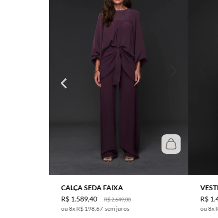
CALÇA SEDA FAIXA
VEST
R$
1
.
589
,
40
R$
1
.
R$
2
.
649
,
00
8
x
R$ 198,67
sem juros
8
x