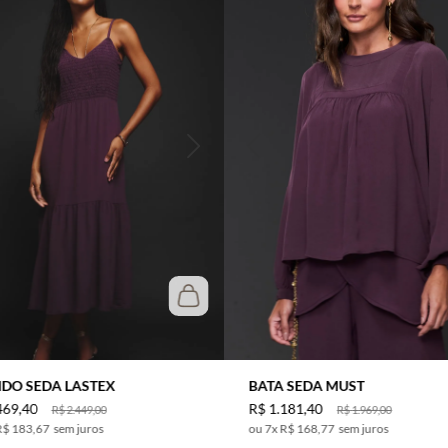
IDO SEDA LASTEX
BATA SEDA MUST
469
,
40
R$
1
.
181
,
40
R$
2
.
449
,
00
R$
1
.
969
,
00
R$ 183,67
sem juros
7
x
R$ 168,77
sem juros