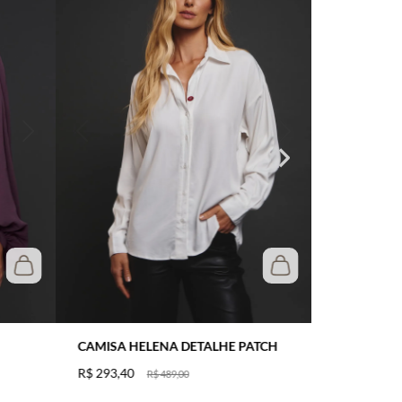
CAMISA HELENA DETALHE PATCH
R$
293
,
40
R$
489
,
00