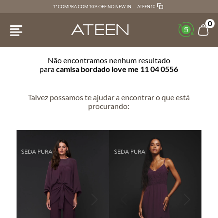
ATEEN10
1ª COMPRA COM 10% OFF NO NEW IN
0
Não encontramos nenhum resultado
para
camisa bordado love me 11 04 0556
Talvez possamos te ajudar a encontrar o que está
procurando: