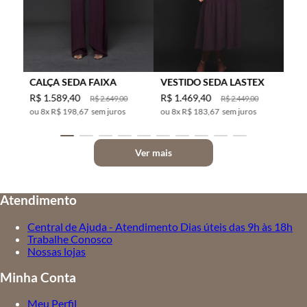
CALÇA SEDA FAIXA
VESTIDO SEDA LASTEX
R$
1
.
589
,
40
R$
1
.
469
,
40
R$
2
.
649
,
00
R$
2
.
449
,
00
8
x
R$ 198,67
sem juros
8
x
R$ 183,67
sem juros
Ver mais
Atendimento
Central de Ajuda - Atendimento Dias úteis das 9h às 18h
Trabalhe Conosco
Nossas lojas
Minha Conta
Meu Perfil