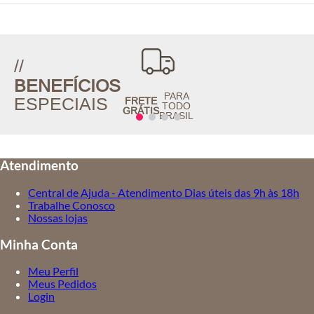
//
BENEFÍCIOS
PARA
ESPECIAIS
FRETE
TODO
GRÁTIS
BRASIL
Atendimento
Central de Ajuda - Atendimento Dias úteis das 9h às 18h
Trabalhe Conosco
Nossas lojas
Minha Conta
Meu Perfil
Meus Pedidos
Login