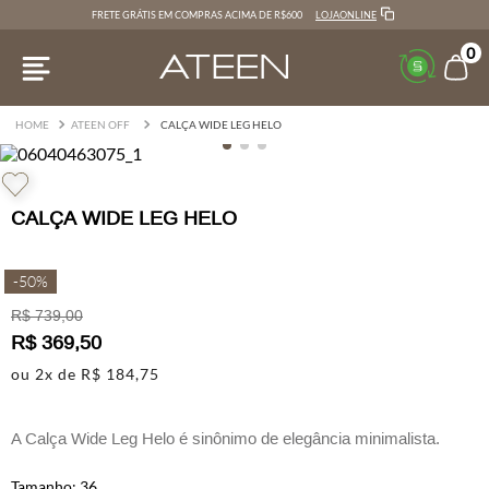
LOJAONLINE
FRETE GRÁTIS EM COMPRAS ACIMA DE R$600
0
ATEEN OFF
CALÇA WIDE LEG HELO
CALÇA WIDE LEG HELO
-
50%
R$
739
,
00
R$
369
,
50
ou
2
x de
R$
184
,
75
A Calça Wide Leg Helo é sinônimo de elegância minimalista.
Confeccionada em denim branco de alta qualidade, traz
36