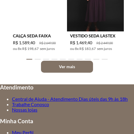
CALÇA SEDA FAIXA
VESTIDO SEDA LASTEX
R$
1
.
589
,
40
R$
1
.
469
,
40
R$
2
.
649
,
00
R$
2
.
449
,
00
8
x
R$ 198,67
sem juros
8
x
R$ 183,67
sem juros
Ver mais
Atendimento
Central de Ajuda - Atendimento Dias úteis das 9h às 18h
Trabalhe Conosco
Nossas lojas
Minha Conta
Meu Perfil