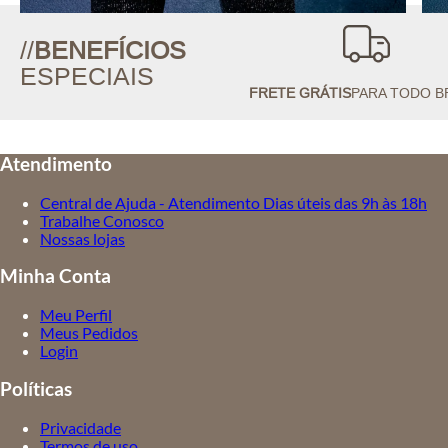
//
BENEFÍCIOS
ESPECIAIS
FRETE GRÁTIS
PARA TODO B
Atendimento
Central de Ajuda - Atendimento Dias úteis das 9h às 18h
Trabalhe Conosco
Nossas lojas
Minha Conta
Meu Perfil
Meus Pedidos
Login
Políticas
Privacidade
Termos de uso