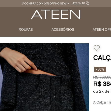
ATEEN10
1ª COMPRA COM 10% OFF NO NEW IN
N
ROUPAS
ACESSÓRIOS
ATEEN OF
CALÇ
-
50%
R$
769
,
0
R$
38
ou
2
x de
A Calça Tr
versátil e s