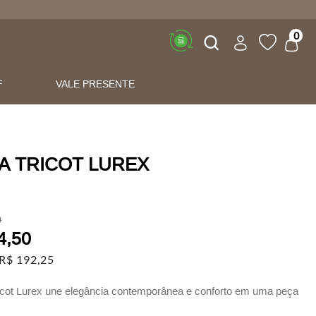
Buscar
0
F
VALE PRESENTE
A TRICOT LUREX
0
4
,
50
R$
192
,
25
icot Lurex une elegância contemporânea e conforto em uma peça
ofisticada.