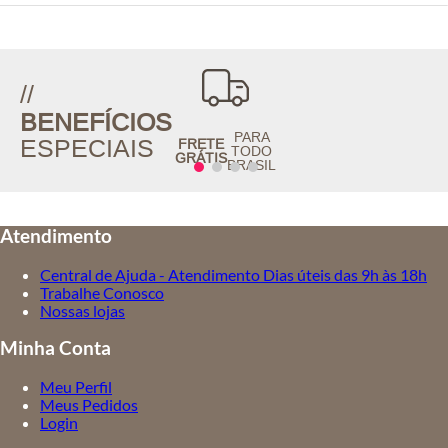
//
BENEFÍCIOS
PARA
ESPECIAIS
FRETE
TODO
GRÁTIS
BRASIL
Atendimento
Central de Ajuda - Atendimento Dias úteis das 9h às 18h
Trabalhe Conosco
Nossas lojas
Minha Conta
Meu Perfil
Meus Pedidos
Login