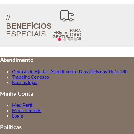
//
BENEFÍCIOS
PARA
ESPECIAIS
FRETE
TODO
GRÁTIS
BRASIL
Atendimento
Central de Ajuda - Atendimento Dias úteis das 9h às 18h
Trabalhe Conosco
Nossas lojas
Minha Conta
Meu Perfil
Meus Pedidos
Login
Políticas