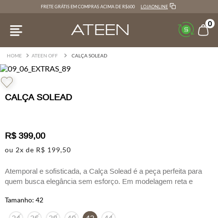
LOJAONLINE
FRETE GRÁTIS EM COMPRAS ACIMA DE R$600
0
ATEEN OFF
CALÇA SOLEAD
CALÇA SOLEAD
R$
399
,
00
ou
2
x de
R$
199
,
50
Atemporal e sofisticada, a Calça Solead é a peça perfeita para
quem busca elegância sem esforço. Em modelagem reta e
caimento impecável, ela valoriza a silhueta com um toque
42
refinado e versátil. A cor berinjela, destaque da estação, traz
modernidade ao look, adicionando sofisticação às composições