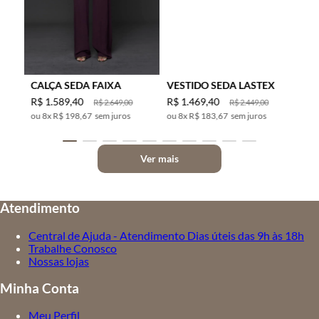
CALÇA SEDA FAIXA
VESTIDO SEDA LASTEX
R$
1
.
589
,
40
R$
1
.
469
,
40
R$
2
.
649
,
00
R$
2
.
449
,
00
8
x
R$ 198,67
sem juros
8
x
R$ 183,67
sem juros
Ver mais
Atendimento
Central de Ajuda - Atendimento Dias úteis das 9h às 18h
Trabalhe Conosco
Nossas lojas
Minha Conta
Meu Perfil