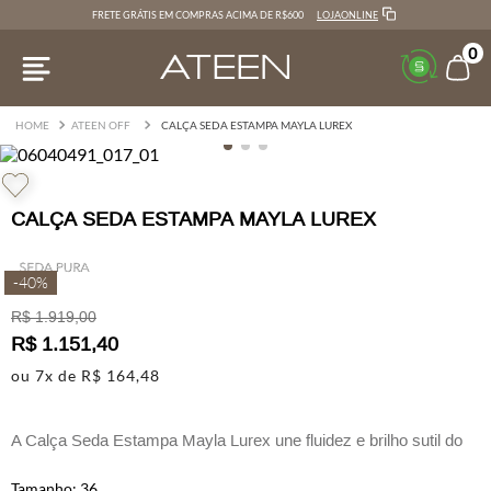
LOJAONLINE
FRETE GRÁTIS EM COMPRAS ACIMA DE R$600
0
ATEEN OFF
CALÇA SEDA ESTAMPA MAYLA LUREX
CALÇA SEDA ESTAMPA MAYLA LUREX
-
40%
R$
1
.
919
,
00
R$
1
.
151
,
40
ou
7
x de
R$
164
,
48
A Calça Seda Estampa Mayla Lurex une fluidez e brilho sutil do
estilo boho sofisticado.
36