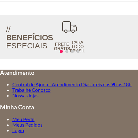
//
BENEFÍCIOS
PARA
ESPECIAIS
FRETE
TODO
GRÁTIS
BRASIL
Atendimento
Central de Ajuda - Atendimento Dias úteis das 9h às 18h
Trabalhe Conosco
Nossas lojas
Minha Conta
Meu Perfil
Meus Pedidos
Login