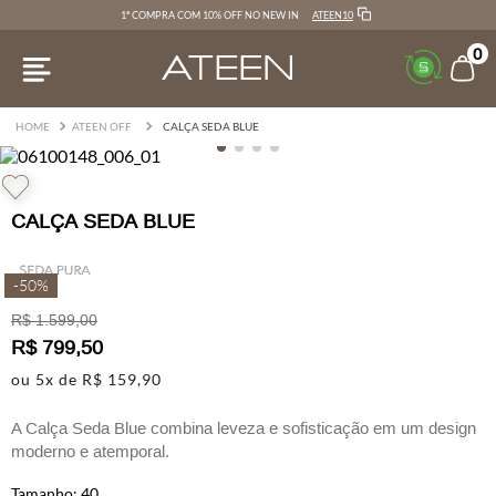
ATEEN10
1ª COMPRA COM 10% OFF NO NEW IN
0
ATEEN OFF
CALÇA SEDA BLUE
CALÇA SEDA BLUE
-
50%
R$
1
.
599
,
00
R$
799
,
50
ou
5
x de
R$
159
,
90
A Calça Seda Blue combina leveza e sofisticação em um design
moderno e atemporal.
Confeccionada em seda de toque suave e caimento fluido, o
40