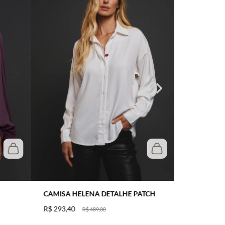
CAMISA HELENA DETALHE PATCH
R$
293
,
40
R$
489
,
00