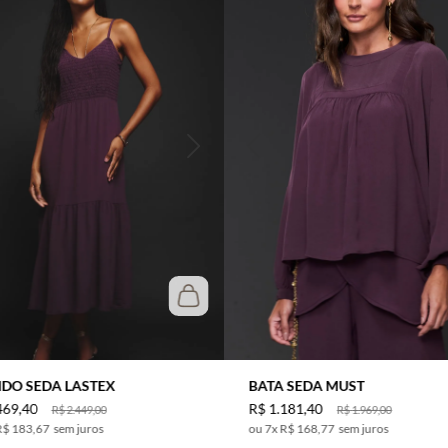
IDO SEDA LASTEX
BATA SEDA MUST
469
,
40
R$
1
.
181
,
40
R$
2
.
449
,
00
R$
1
.
969
,
00
R$ 183,67
sem juros
7
x
R$ 168,77
sem juros