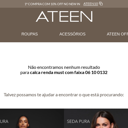
ATEEN10
1ª COMPRA COM 10% OFF NO NEW IN
N
ROUPAS
ACESSÓRIOS
ATEEN OF
Não encontramos nenhum resultado
para
calca renda must com faixa 06 10 0132
Talvez possamos te ajudar a encontrar o que está procurando: