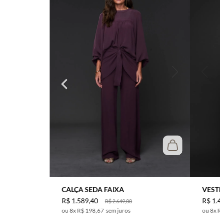
CALÇA SEDA FAIXA
VEST
R$
1
.
589
,
40
R$
1
.
R$
2
.
649
,
00
8
x
R$ 198,67
sem juros
8
x