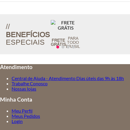
//
BENEFÍCIOS
PARA
FRETE
ESPECIAIS
TODO
GRÁTIS
BRASIL
Atendimento
Central de Ajuda - Atendimento Dias úteis das 9h às 18h
Trabalhe Conosco
Nossas lojas
Minha Conta
Meu Perfil
Meus Pedidos
Login