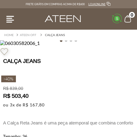
LOJAONLINE
FRETE GRÁTIS EM COMPRAS ACIMA DE R$600
0
ATEEN OFF
CALÇA JEANS
CALÇA JEANS
-
40%
R$
839
,
00
R$
503
,
40
ou
3
x de
R$
167
,
80
A Calça Reta Jeans é uma peça atemporal que combina conforto
e versatilidade.
36