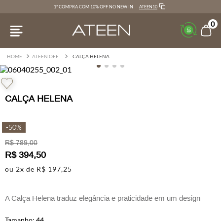
ATEEN10
1ª COMPRA COM 10% OFF NO NEW IN
0
ATEEN OFF
CALÇA HELENA
CALÇA HELENA
-
50%
R$
789
,
00
R$
394
,
50
ou
2
x de
R$
197
,
25
A Calça Helena traduz elegância e praticidade em um design
atemporal.
44