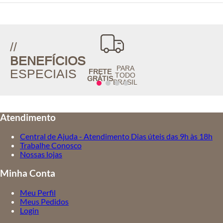
//
BENEFÍCIOS
PARA
ESPECIAIS
FRETE
TODO
GRÁTIS
BRASIL
Atendimento
Central de Ajuda - Atendimento Dias úteis das 9h às 18h
Trabalhe Conosco
Nossas lojas
Minha Conta
Meu Perfil
Meus Pedidos
Login