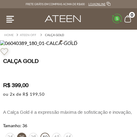
LOJAONLINE
FRETE GRÁTIS EM COMPRAS ACIMA DE R$600
0
ATEEN OFF
CALÇA GOLD
CALÇA GOLD
R$
399
,
00
ou
2
x de
R$
199
,
50
A Calça Gold é a expressão máxima de sofisticação e inovação,
projetada para a mulher que busca destacar sua personalidade
única. Com modelagem reta que proporciona um caimento
36
impecável, esta peça é enriquecida com passantes para cinto,