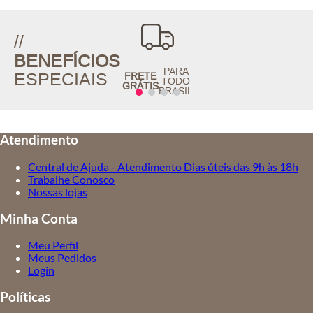
//
BENEFÍCIOS
PARA
ESPECIAIS
FRETE
TODO
GRÁTIS
BRASIL
Atendimento
Central de Ajuda - Atendimento Dias úteis das 9h às 18h
Trabalhe Conosco
Nossas lojas
Minha Conta
Meu Perfil
Meus Pedidos
Login
Políticas