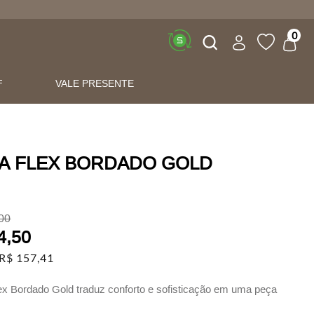
Buscar
0
F
VALE PRESENTE
A FLEX BORDADO GOLD
00
4
,
50
R$
157
,
41
ex Bordado Gold traduz conforto e sofisticação em uma peça