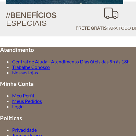
//
BENEFÍCIOS
ESPECIAIS
FRETE GRÁTIS
PARA TODO B
Atendimento
Central de Ajuda - Atendimento Dias úteis das 9h às 18h
Trabalhe Conosco
Nossas lojas
Minha Conta
Meu Perfil
Meus Pedidos
Login
Políticas
Privacidade
Termos de uso