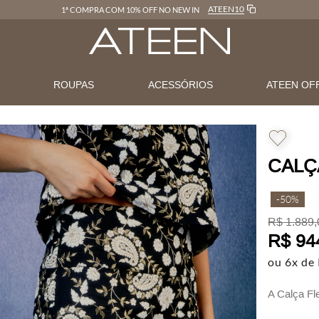
ATEEN10
1ª COMPRA COM 10% OFF NO NEW IN
N
ROUPAS
ACESSÓRIOS
ATEEN OF
CALÇ
-
50%
R$
1
.
889
,
R$
94
ou
6
x de
A Calça Fl
versátil.