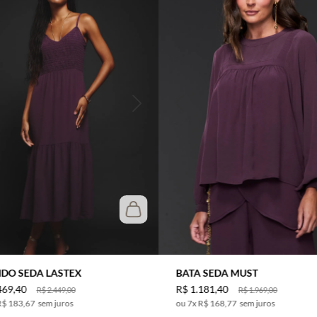
IDO SEDA LASTEX
BATA SEDA MUST
469
,
40
R$
1
.
181
,
40
R$
2
.
449
,
00
R$
1
.
969
,
00
R$ 183,67
sem juros
7
x
R$ 168,77
sem juros