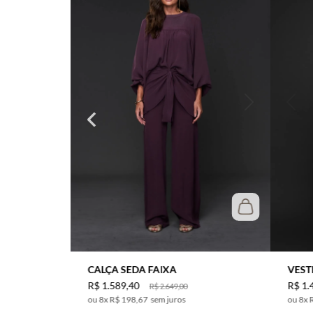
CALÇA SEDA FAIXA
VEST
R$
1
.
589
,
40
R$
1
.
R$
2
.
649
,
00
8
x
R$ 198,67
sem juros
8
x