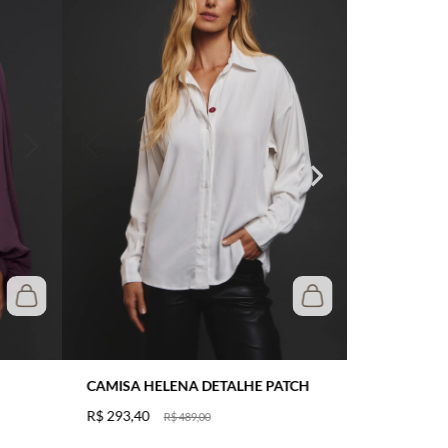
CAMISA HELENA DETALHE PATCH
R$
293
,
40
R$
489
,
00