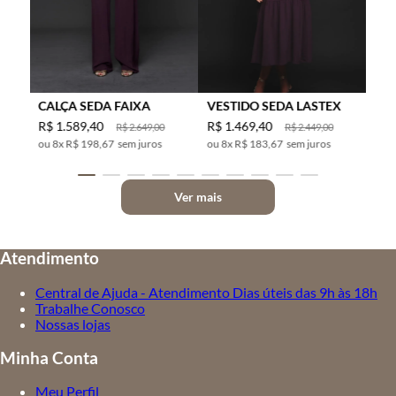
CALÇA SEDA FAIXA
VESTIDO SEDA LASTEX
R$
1
.
589
,
40
R$
1
.
469
,
40
R$
2
.
649
,
00
R$
2
.
449
,
00
8
x
R$ 198,67
sem juros
8
x
R$ 183,67
sem juros
Ver mais
Atendimento
Central de Ajuda - Atendimento Dias úteis das 9h às 18h
Trabalhe Conosco
Nossas lojas
Minha Conta
Meu Perfil