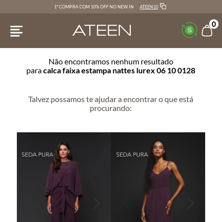
ATEEN10
1ª COMPRA COM 10% OFF NO NEW IN
0
Não encontramos nenhum resultado
para
calca faixa estampa nattes lurex 06 10 0128
Talvez possamos te ajudar a encontrar o que está
procurando: