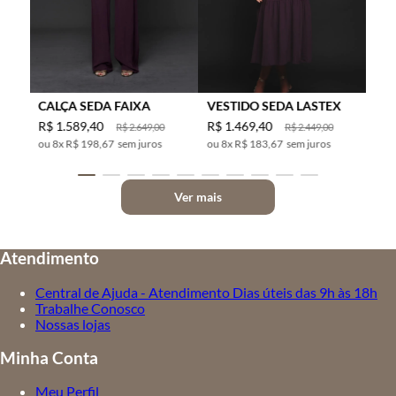
CALÇA SEDA FAIXA
VESTIDO SEDA LASTEX
R$
1
.
589
,
40
R$
1
.
469
,
40
R$
2
.
649
,
00
R$
2
.
449
,
00
8
x
R$ 198,67
sem juros
8
x
R$ 183,67
sem juros
Ver mais
Atendimento
Central de Ajuda - Atendimento Dias úteis das 9h às 18h
Trabalhe Conosco
Nossas lojas
Minha Conta
Meu Perfil