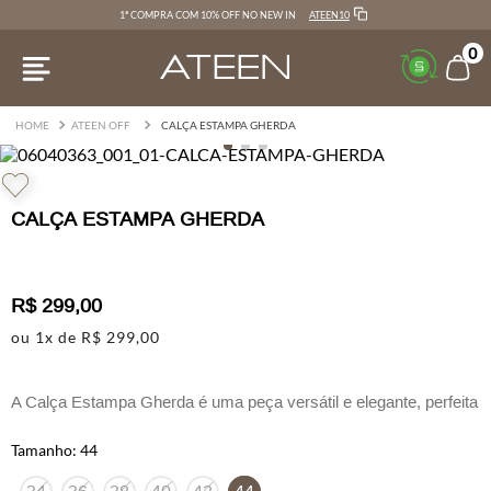
ATEEN10
1ª COMPRA COM 10% OFF NO NEW IN
0
ATEEN OFF
CALÇA ESTAMPA GHERDA
CALÇA ESTAMPA GHERDA
R$
299
,
00
ou
1
x de
R$
299
,
00
A Calça Estampa Gherda é uma peça versátil e elegante, perfeita
para diversas ocasiões.
44
Com modelagem reta, oferece um caimento leve e confortável,
adaptando-se ao corpo de forma fluida. Ela conta com passantes