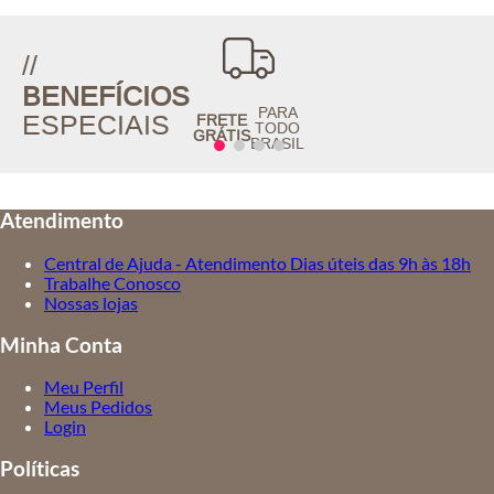
//
BENEFÍCIOS
PARA
ESPECIAIS
FRETE
TODO
GRÁTIS
BRASIL
Atendimento
Central de Ajuda - Atendimento Dias úteis das 9h às 18h
Trabalhe Conosco
Nossas lojas
Minha Conta
Meu Perfil
Meus Pedidos
Login
Políticas