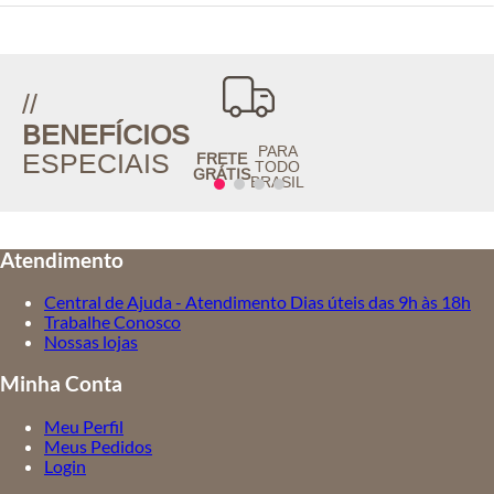
//
BENEFÍCIOS
PARA
ESPECIAIS
FRETE
TODO
GRÁTIS
BRASIL
Atendimento
Central de Ajuda - Atendimento Dias úteis das 9h às 18h
Trabalhe Conosco
Nossas lojas
Minha Conta
Meu Perfil
Meus Pedidos
Login