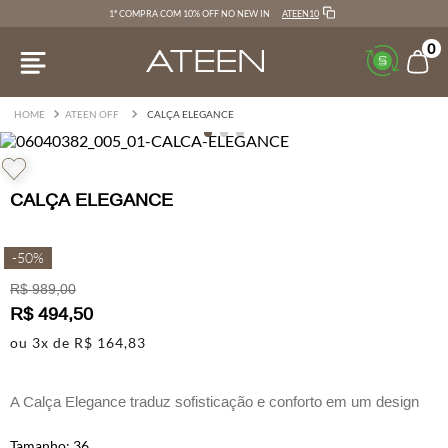
ATEEN10
1ª COMPRA COM 10% OFF NO NEW IN
0
ATEEN OFF
CALÇA ELEGANCE
CALÇA ELEGANCE
-
50%
R$
989
,
00
R$
494
,
50
ou
3
x de
R$
164
,
83
A Calça Elegance traduz sofisticação e conforto em um design
versátil e atemporal.
36