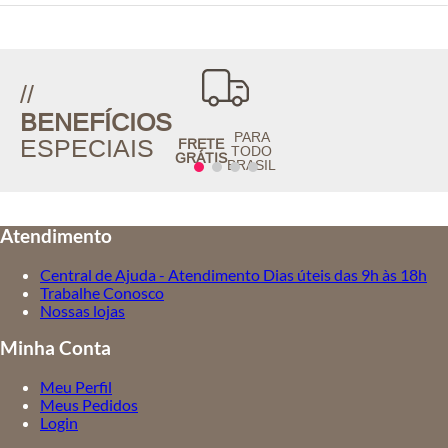
Coleção:
Ateen Inverno 2026
//
BENEFÍCIOS
PARA
ESPECIAIS
FRETE
TODO
GRÁTIS
BRASIL
Atendimento
Central de Ajuda - Atendimento Dias úteis das 9h às 18h
Trabalhe Conosco
Nossas lojas
Minha Conta
Meu Perfil
Meus Pedidos
Login