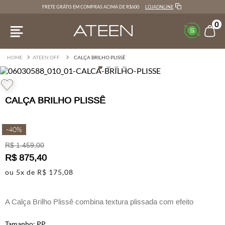
LOJAONLINE
FRETE GRÁTIS EM COMPRAS ACIMA DE R$600
0
ATEEN OFF
CALÇA BRILHO PLISSÊ
CALÇA BRILHO PLISSÊ
-
40%
R$
1
.
459
,
00
R$
875
,
40
ou
5
x de
R$
175
,
08
A Calça Brilho Plissê combina textura plissada com efeito
metalizado sutil.
PP