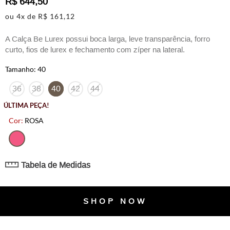
R$
644
,
50
ou
4
x de
R$
161
,
12
A Calça Be Lurex possui boca larga, leve transparência, forro
curto, fios de lurex e fechamento com zíper na lateral.
40
36
38
40
42
44
ÚLTIMA PEÇA!
ROSA
Tabela de Medidas
SHOP NOW