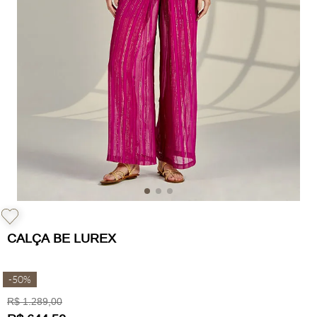
CALÇA BE LUREX
-
50%
R$
1
.
289
,
00