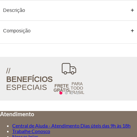
Descrição
Composição
//
BENEFÍCIOS
PARA
ESPECIAIS
FRETE
TODO
GRÁTIS
BRASIL
Atendimento
Central de Ajuda - Atendimento Dias úteis das 9h às 18h
Trabalhe Conosco
Nossas lojas