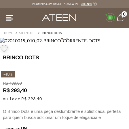
ATEEN10
1ª COMPRA COM 10% OFF NO NEW IN
0
ATEEN OFF
BRINCO DOTS
BRINCO DOTS
-
40%
R$
489
,
00
R$
293
,
40
ou
1
x de
R$
293
,
40
O Brinco Dots é uma peça deslumbrante e sofisticada, perfeita
para quem busca adicionar um toque de elegância e
modernidade ao visual. Em metal dourado, este brinco oferece
UN