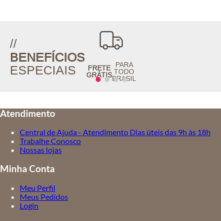
//
BENEFÍCIOS
PARA
ESPECIAIS
FRETE
TODO
GRÁTIS
BRASIL
Atendimento
Central de Ajuda - Atendimento Dias úteis das 9h às 18h
Trabalhe Conosco
Nossas lojas
Minha Conta
Meu Perfil
Meus Pedidos
Login