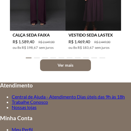
CALÇA SEDA FAIXA
VESTIDO SEDA LASTEX
R$
1
.
589
,
40
R$
1
.
469
,
40
R$
2
.
649
,
00
R$
2
.
449
,
00
8
x
R$ 198,67
sem juros
8
x
R$ 183,67
sem juros
Ver mais
Atendimento
Central de Ajuda - Atendimento Dias úteis das 9h às 18h
Trabalhe Conosco
Nossas lojas
Minha Conta
Meu Perfil