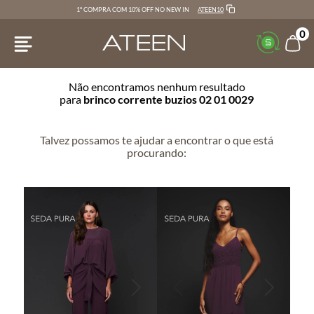
ATEEN10
1ª COMPRA COM 10% OFF NO NEW IN
0
Não encontramos nenhum resultado
para
brinco corrente buzios 02 01 0029
Talvez possamos te ajudar a encontrar o que está
procurando: