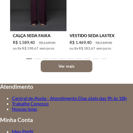
CALÇA SEDA FAIXA
VESTIDO SEDA LASTEX
R$
1
.
589
,
40
R$
1
.
469
,
40
R$
2
.
649
,
00
R$
2
.
449
,
00
8
x
R$ 198,67
sem juros
8
x
R$ 183,67
sem juros
Ver mais
Atendimento
Central de Ajuda - Atendimento Dias úteis das 9h às 18h
Trabalhe Conosco
Nossas lojas
Minha Conta
Meu Perfil