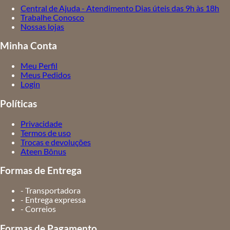
Central de Ajuda - Atendimento Dias úteis das 9h às 18h
Trabalhe Conosco
Nossas lojas
Minha Conta
Meu Perfil
Meus Pedidos
Login
Políticas
Privacidade
Termos de uso
Trocas e devoluções
Ateen Bônus
Formas de Entrega
- Transportadora
- Entrega expressa
- Correios
Formas de Pagamento