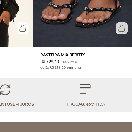
RASTEIRA MIX REBITES
R$
599
,
40
R$
999
,
00
3
x
R$ 199,80
sem juros
ENTO
SEM JUROS
TROCA
GARANTIDA