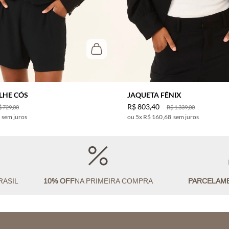
LHE CÓS
JAQUETA FÊNIX
R$
803
,
40
$
729
,
00
R$
1
.
339
,
00
sem juros
5
x
R$ 160,68
sem juros
RASIL
10% OFF
NA PRIMEIRA COMPRA
PARCELAM