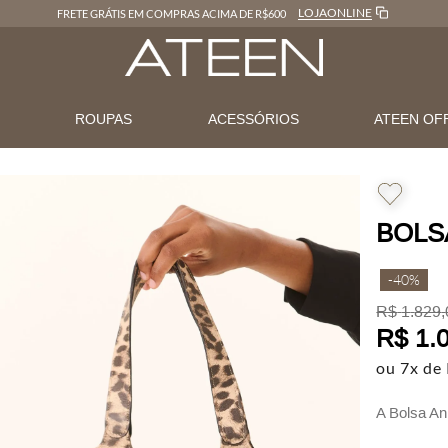
LOJAONLINE
FRETE GRÁTIS EM COMPRAS ACIMA DE R$600
N
ROUPAS
ACESSÓRIOS
ATEEN OF
BOLS
-
40%
R$
1
.
829
,
R$
1
.
ou
7
x de
A Bolsa An
elegância n