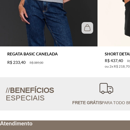
REGATA BASIC CANELADA
SHORT DETA
R$
437
,
40
R
R$
233
,
40
R$
389
,
00
2
x
R$ 218,70
//
BENEFÍCIOS
ESPECIAIS
FRETE GRÁTIS
PARA TODO B
Atendimento