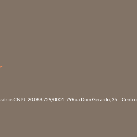
ssórios
CNPJ: 20.088.729/0001-79
Rua Dom Gerardo, 35 – Centro 