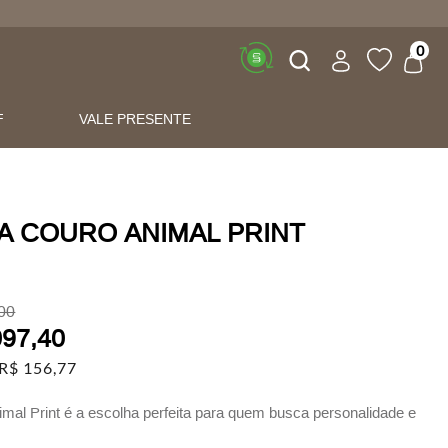
Buscar
0
F
VALE PRESENTE
A COURO ANIMAL PRINT
00
097
,
40
R$
156
,
77
imal Print é a escolha perfeita para quem busca personalidade e
o dia a dia.