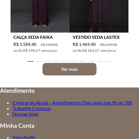
CALÇA SEDA FAIXA
VESTIDO SEDA LASTEX
R$
1
.
589
,
40
R$
1
.
469
,
40
R$
2
.
649
,
00
R$
2
.
449
,
00
8
x
R$ 198,67
sem juros
8
x
R$ 183,67
sem juros
Ver mais
Atendimento
Central de Ajuda - Atendimento Dias úteis das 9h às 18h
Trabalhe Conosco
Nossas lojas
Minha Conta
Meu Perfil