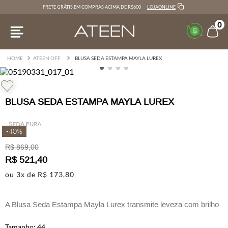
LOJAONLINE
FRETE GRÁTIS EM COMPRAS ACIMA DE R$600
0
ATEEN OFF
BLUSA SEDA ESTAMPA MAYLA LUREX
BLUSA SEDA ESTAMPA MAYLA LUREX
-
40%
R$
869
,
00
R$
521
,
40
ou
3
x de
R$
173
,
80
A Blusa Seda Estampa Mayla Lurex transmite leveza com brilho
sutil e feminilidade.
44