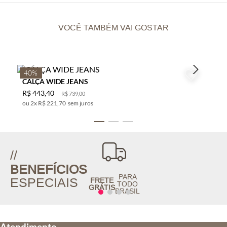
VOCÊ TAMBÉM VAI GOSTAR
40%
CALÇA WIDE JEANS
R$
443
,
40
R$
739
,
00
2
x
R$ 221,70
sem juros
//
BENEFÍCIOS
PARA
ESPECIAIS
FRETE
TODO
GRÁTIS
BRASIL