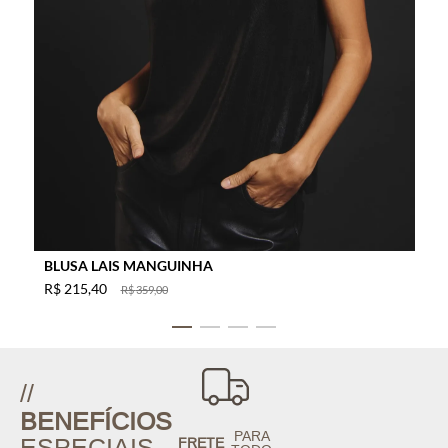
BLUSA LAIS MANGUINHA
R$
215
,
40
R$
359
,
00
//
BENEFÍCIOS
PARA
ESPECIAIS
FRETE