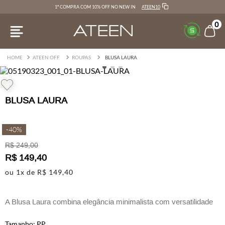
ATEEN10
1ª COMPRA COM 10% OFF NO NEW IN
0
ATEEN OFF
ROUPAS
BLUSA LAURA
BLUSA LAURA
-
40%
R$
249
,
00
R$
149
,
40
ou
1
x de
R$
149
,
40
A Blusa Laura combina elegância minimalista com versatilidade
sofisticada.
PP