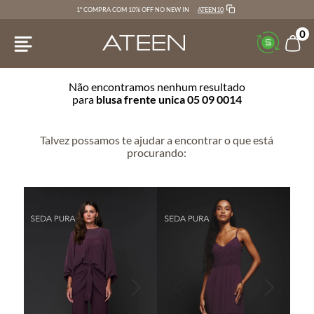
ATEEN10
1ª COMPRA COM 10% OFF NO NEW IN
0
Não encontramos nenhum resultado
para
blusa frente unica 05 09 0014
Talvez possamos te ajudar a encontrar o que está
procurando: