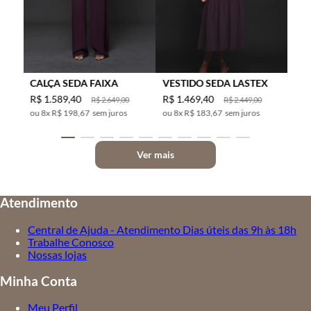
CALÇA SEDA FAIXA
VESTIDO SEDA LASTEX
R$
1
.
589
,
40
R$
1
.
469
,
40
R$
2
.
649
,
00
R$
2
.
449
,
00
8
x
R$ 198,67
sem juros
8
x
R$ 183,67
sem juros
Ver mais
Atendimento
Central de Ajuda - Atendimento Dias úteis das 9h às 18h
Trabalhe Conosco
Nossas lojas
Minha Conta
Meu Perfil