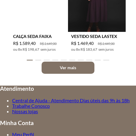
CALÇA SEDA FAIXA
VESTIDO SEDA LASTEX
R$
1
.
589
,
40
R$
1
.
469
,
40
R$
2
.
649
,
00
R$
2
.
449
,
00
8
x
R$ 198,67
sem juros
8
x
R$ 183,67
sem juros
Ver mais
Atendimento
Central de Ajuda - Atendimento Dias úteis das 9h às 18h
Trabalhe Conosco
Nossas lojas
Minha Conta
Meu Perfil