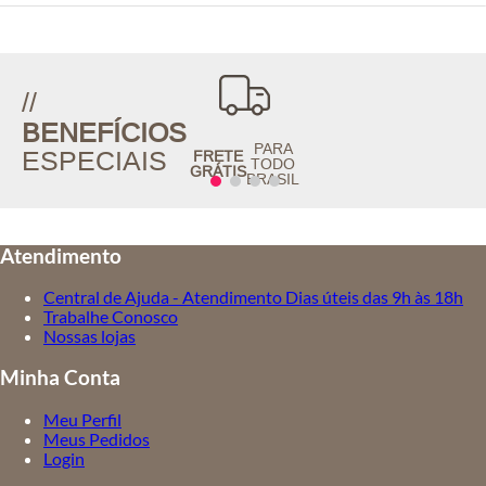
//
BENEFÍCIOS
PARA
ESPECIAIS
FRETE
TODO
GRÁTIS
BRASIL
Atendimento
Central de Ajuda - Atendimento Dias úteis das 9h às 18h
Trabalhe Conosco
Nossas lojas
Minha Conta
Meu Perfil
Meus Pedidos
Login