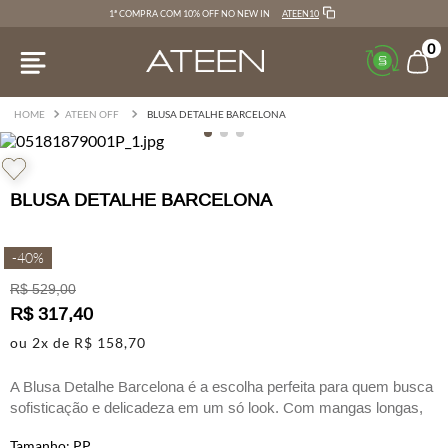
ATEEN10
1ª COMPRA COM 10% OFF NO NEW IN
0
ATEEN OFF
BLUSA DETALHE BARCELONA
BLUSA DETALHE BARCELONA
-
40%
R$
529
,
00
R$
317
,
40
ou
2
x de
R$
158
,
70
A Blusa Detalhe Barcelona é a escolha perfeita para quem busca
sofisticação e delicadeza em um só look. Com mangas longas,
ela combina o clássico e o moderno em uma peça única. O
PP