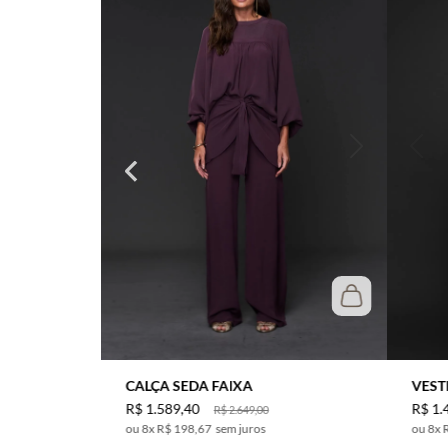
CALÇA SEDA FAIXA
VEST
R$
1
.
589
,
40
R$
1
.
R$
2
.
649
,
00
8
x
R$ 198,67
sem juros
8
x