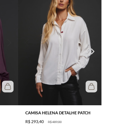
CAMISA HELENA DETALHE PATCH
R$
293
,
40
R$
489
,
00