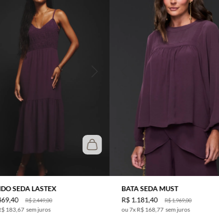
IDO SEDA LASTEX
BATA SEDA MUST
469
,
40
R$
1
.
181
,
40
R$
2
.
449
,
00
R$
1
.
969
,
00
R$ 183,67
sem juros
7
x
R$ 168,77
sem juros