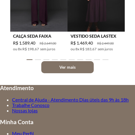
CALÇA SEDA FAIXA
VESTIDO SEDA LASTEX
R$
1
.
589
,
40
R$
1
.
469
,
40
R$
2
.
649
,
00
R$
2
.
449
,
00
8
x
R$ 198,67
sem juros
8
x
R$ 183,67
sem juros
Ver mais
Atendimento
Central de Ajuda - Atendimento Dias úteis das 9h às 18h
Trabalhe Conosco
Nossas lojas
Minha Conta
Meu Perfil