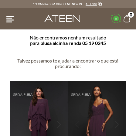
ATEEN10
1ª COMPRA COM 10% OFF NO NEW IN
0
Não encontramos nenhum resultado
para
blusa alcinha renda 05 19 0245
Talvez possamos te ajudar a encontrar o que está
procurando: