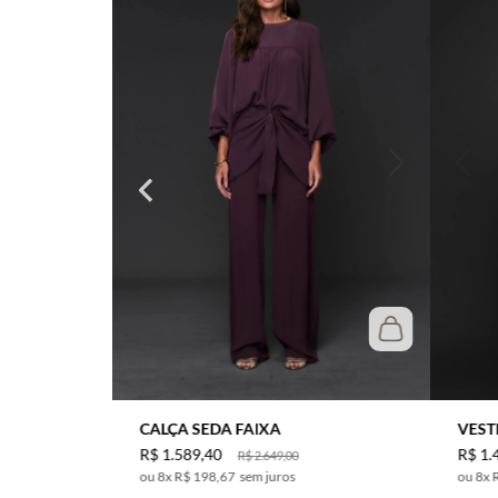
CALÇA SEDA FAIXA
VEST
R$
1
.
589
,
40
R$
1
.
R$
2
.
649
,
00
8
x
R$ 198,67
sem juros
8
x