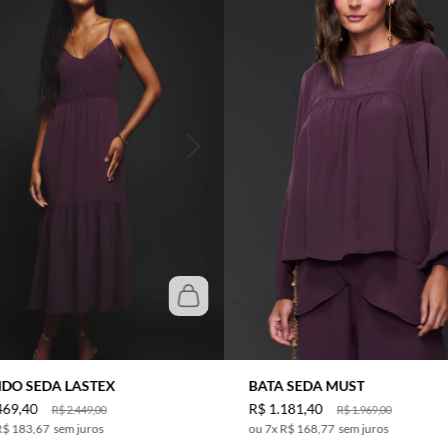
IDO SEDA LASTEX
BATA SEDA MUST
469
,
40
R$
1
.
181
,
40
R$
2
.
449
,
00
R$
1
.
969
,
00
R$ 183,67
sem juros
7
x
R$ 168,77
sem juros