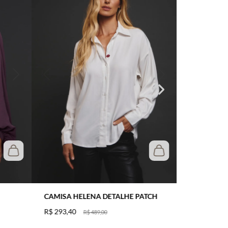
CAMISA HELENA DETALHE PATCH
R$
293
,
40
R$
489
,
00