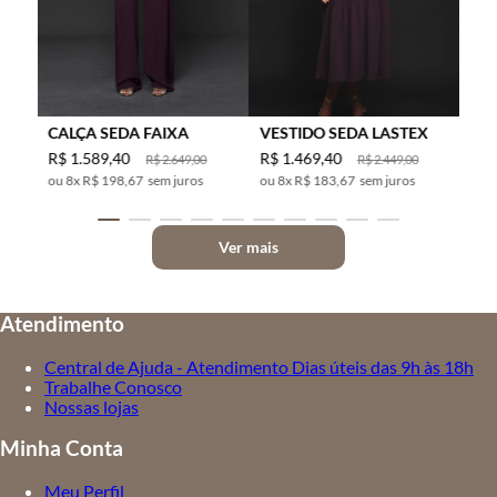
CALÇA SEDA FAIXA
VESTIDO SEDA LASTEX
R$
1
.
589
,
40
R$
1
.
469
,
40
R$
2
.
649
,
00
R$
2
.
449
,
00
8
x
R$ 198,67
sem juros
8
x
R$ 183,67
sem juros
Ver mais
Atendimento
Central de Ajuda - Atendimento Dias úteis das 9h às 18h
Trabalhe Conosco
Nossas lojas
Minha Conta
Meu Perfil