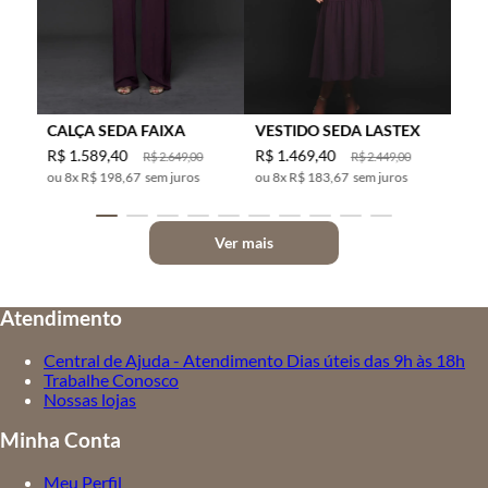
CALÇA SEDA FAIXA
VESTIDO SEDA LASTEX
R$
1
.
589
,
40
R$
1
.
469
,
40
R$
2
.
649
,
00
R$
2
.
449
,
00
8
x
R$ 198,67
sem juros
8
x
R$ 183,67
sem juros
Ver mais
Atendimento
Central de Ajuda - Atendimento Dias úteis das 9h às 18h
Trabalhe Conosco
Nossas lojas
Minha Conta
Meu Perfil