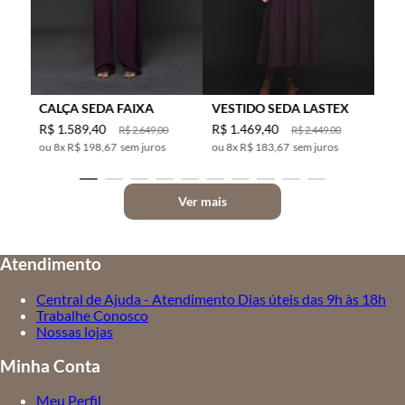
CALÇA SEDA FAIXA
VESTIDO SEDA LASTEX
R$
1
.
589
,
40
R$
1
.
469
,
40
R$
2
.
649
,
00
R$
2
.
449
,
00
8
x
R$ 198,67
sem juros
8
x
R$ 183,67
sem juros
Ver mais
Atendimento
Central de Ajuda - Atendimento Dias úteis das 9h às 18h
Trabalhe Conosco
Nossas lojas
Minha Conta
Meu Perfil