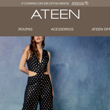
ATEEN10
1ª COMPRA COM 10% OFF NO NEW IN
N
ROUPAS
ACESSÓRIOS
ATEEN OF