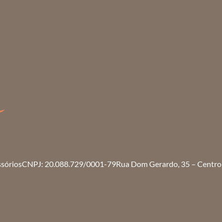
ssórios
CNPJ: 20.088.729/0001-79
Rua Dom Gerardo, 35 – Centro 