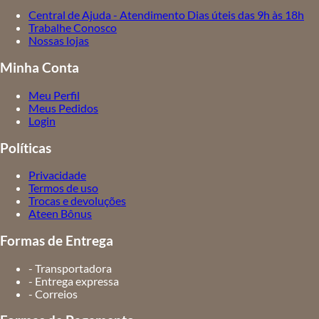
Central de Ajuda - Atendimento Dias úteis das 9h às 18h
Trabalhe Conosco
Nossas lojas
Minha Conta
Meu Perfil
Meus Pedidos
Login
Políticas
Privacidade
Termos de uso
Trocas e devoluções
Ateen Bônus
Formas de Entrega
- Transportadora
- Entrega expressa
- Correios