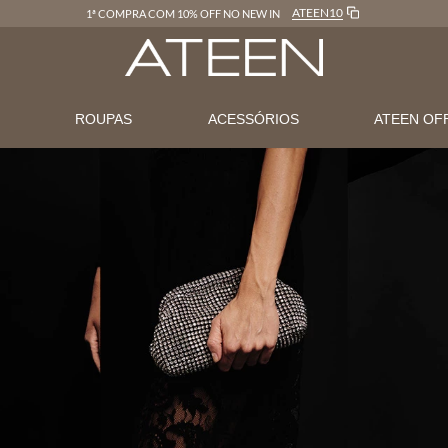
ATEEN10
1ª COMPRA COM 10% OFF NO NEW IN
N
ROUPAS
ACESSÓRIOS
ATEEN OF