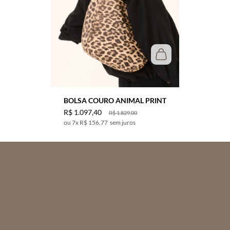
BOLSA COURO ANIMAL PRINT
R$
1
.
097
,
40
R$
1
.
829
,
00
7
x
R$ 156,77
sem juros