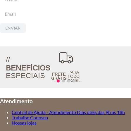
ENVIAR
//
BENEFÍCIOS
PARA
ESPECIAIS
FRETE
TODO
GRÁTIS
BRASIL
Atendimento
Central de Ajuda - Atendimento Dias úteis das 9h às 18h
Trabalhe Conosco
Nossas lojas